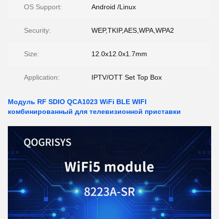
OS Support:
Android /Linux
Security:
WEP,TKIP,AES,WPA,WPA2
Size:
12.0x12.0x1.7mm
Application:
IPTV/OTT Set Top Box
Модуль RF SDIO QCA1023 WiFi BLE WIFI
комбинированный для телевизионной приставки