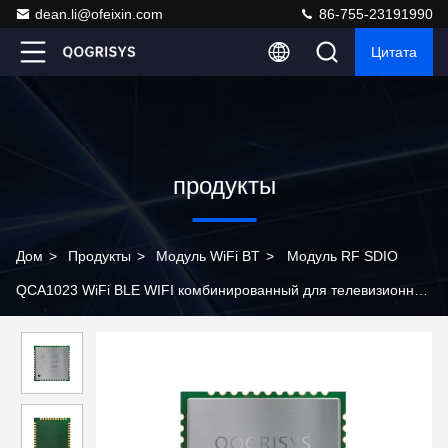
dean.li@ofeixin.com
86-755-23191990
Цитата
продукты
Дом
>
Продукты
>
Модуль WiFi BT
>
Модуль RF SDIO
QCA1023 WiFi BLE WIFI комбинированный для телевизионной
приставки