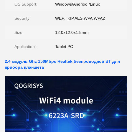
OS Support:
Windows/Android /Linux
Security:
WEP,TKIP,AES,WPA,WPA2
Size:
12.0x12.0x1.8mm
Application:
Tablet PC
2,4 модуль Ghz 150Mbps Realtek беспроводной BT для
прибора планшета