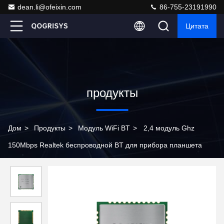
dean.li@ofeixin.com
86-755-23191990
Цитата
продукты
Дом
>
Продукты
>
Модуль WiFi BT
>
2,4 модуль Ghz
150Mbps Realtek беспроводной BT для прибора планшета