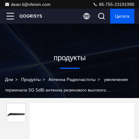
dean.li@ofeixin.com
86-755-23191990
Цитата
продукты
Дом
>
Продукты
>
Антенна Радиочастоты
>
увеличения
терминала 5G 5dBi антенна резинового высокого
всенаправленная