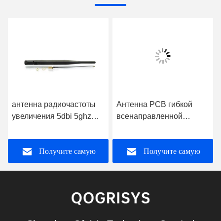
антенна радиочастоты
Антенна PCB гибкой
увеличения 5dbi 5ghz
всенаправленной
Wifi резиновая
антенны диапазона PCB
2dBi двойной трудная
Получите самую
Получите самую
лучшую цену
лучшую цену